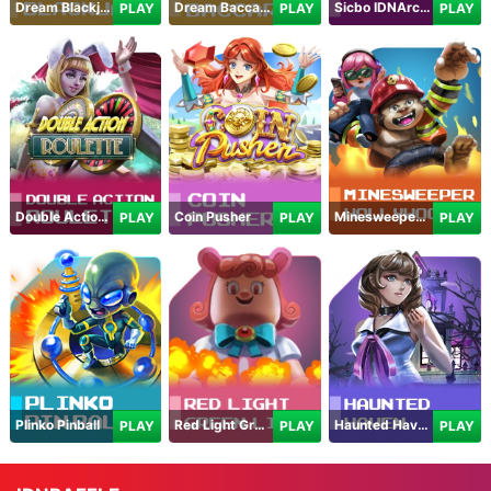
Dream Blackjack
Dream Baccarat
Sicbo IDNArcade
PLAY
PLAY
PLAY
Double Action Roulette
Coin Pusher
Minesweeper Hollywood
PLAY
PLAY
PLAY
Plinko Pinball
Red Light Green Light
Haunted Haven
PLAY
PLAY
PLAY