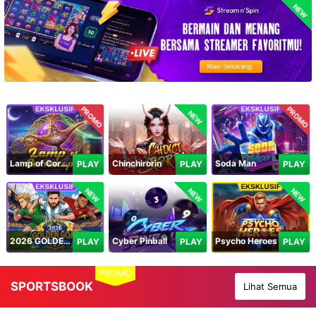
NEW
PROMO
PROMO
NEW
Lamp of Cornucopia
Chinchirorin
Soda Man
PLAY
PLAY
PLAY
NEW
NEW
NEW
2026 GOLDEN GOAL RUSH
Cyber Pinball
Psycho Heroes
PLAY
PLAY
PLAY
PROMO
SPORTSBOOK
Lihat Semua