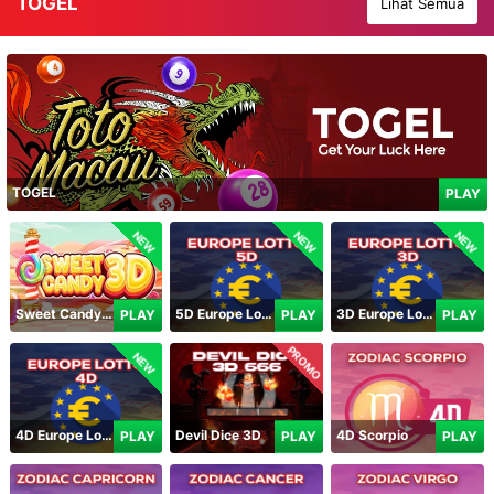
TOGEL
Lihat Semua
TOGEL
PLAY
NEW
NEW
NEW
Sweet Candy 3D
5D Europe Lotto
3D Europe Lotto
PLAY
PLAY
PLAY
PROMO
NEW
4D Europe Lotto
Devil Dice 3D
4D Scorpio
PLAY
PLAY
PLAY