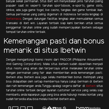
banyak sekali permainan. Situs ibet win menyediakan jenis taruhan paling
populer saat ini seperti taruhan sportsbook, e-sports, game slots,
idnlive, ada juga game togel, live casino, tangkas dan game tembak ikan.
Semua permainan yang paling digemari di Indonesia tersedia lengkap di
Ibetwinasia
. Dengan dukungan fasilitas lengkap akan memudahkan semua
transaksi di ibet win. Layanan terbaik siap kami berikan untuk semua
penggemar taruhan online yang sudah mempercayakan ibetwin sebagai
tempat taruhan online terbaik.
Kemenangan pasti dan bonus
menarik di situs Ibetwin
Dengan mengantongi lisensi resmi dari PAGCOR (Philippine Amusement
And Gaming Corporation). Maka situs ibetwin sudah dipastikan menjadi
situs resmi yang aman dan terpercaya untuk melakukan taruhan online
dengan permainan yang fair akan memberikan anda kemenangan pasti.
Ibetwin atau Ibetwin asia juga selalu memberikan bonus melimpah yang
bisa didapatkan oleh setiap membernya hanya cukup bermain di ibetwin
dan raih kemenangan anda.Tunggu apalagi segera daftar di
ibetwin
situs
taruhan online terbaik dengan layanan customer service yang selalu siap
membantu anda kapanpun juga yang bisa anda hubungi melalui kontak yang
sudah tersedia atau bisa melalui livechat ibetwin asia.