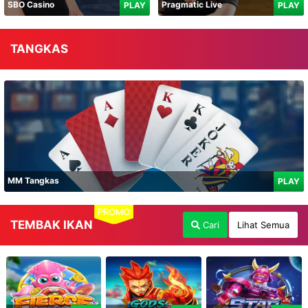
SBO Casino
Pragmatic Live
PLAY
PLAY
TANGKAS
MM Tangkas
PLAY
PROMO
TEMBAK IKAN
Cari
Lihat Semua