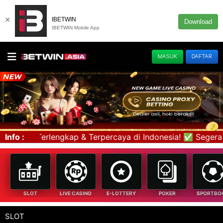
×
IBETWIN
Download
IBETWIN Mobile App
MASUK
DAFTAR
erpercaya di Indonesia! ✅ Segera dapatkan Welcome Bonus
Info :
SLOT
LIVE CASINO
E-LOTTERY
POKER
SPORTBO
SLOT