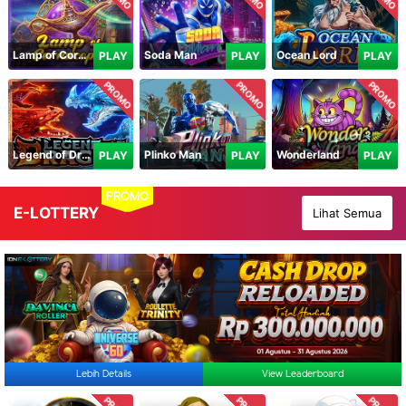
Lamp of Cornucopia
Soda Man
Ocean Lord
PLAY
PLAY
PLAY
PROMO
PROMO
PROMO
Legend of Dragon
Plinko Man
Wonderland
PLAY
PLAY
PLAY
PROMO
E-LOTTERY
Lihat Semua
Lebih Details
View Leaderboard