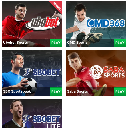
PROMO
Ubobet Sports
CMD Sports
PLAY
PLAY
SBO Sportsbook
Saba Sports
PLAY
PLAY